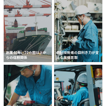
創業40年、
70カ国以上か
自社技術者の目利き力が
支
らの信頼関係
える高価買取