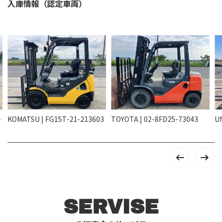
入庫情報（認定車両）
-
KOMATSU | FG15T-21-213603
TOYOTA | 02-8FD25-73043
U
SERVISE